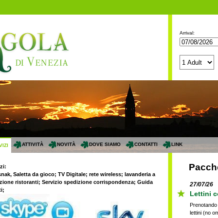
Arrival:
ATTIVITÀ
NOVITÀ
DOVE SIAMO
CONTATTI
LINK
IZI
Pacche
izi:
ak, Saletta da gioco; TV Digitale; rete wireless; lavanderia a
azione ristoranti; Servizio spedizione corrispondenza; Guida
27/07/26
i;
Lettini 
Prenotando 
lettini (no 