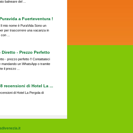
o balneare del ...
uravida a Fuerteventura !
 ! Il mio nome è PuraVida Sono un
r per trascorrere una vacanza in
 con ...
 Diretto - Prezzo Perfetto
tto - prezzo perfetto !! Contattateci
te mandando un WhatsApp o tramite
te il prezzo ...
8 recensioni di Hotel La ...
censioni di Hotel La Pergola di
compresi nel prezzo a ...
direttamente con noi hai in omaggio
divenezia.it
ombrellone) presso lo stabilimento