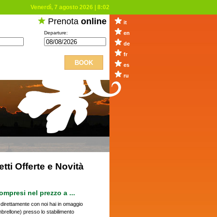
Venerdì, 7 agosto 2026
|
8:02
Prenota
online
it
Departure:
en
de
fr
es
ru
tti Offerte e Novità
compresi nel prezzo a ...
direttamente con noi hai in omaggio
ombrellone) presso lo stabilimento