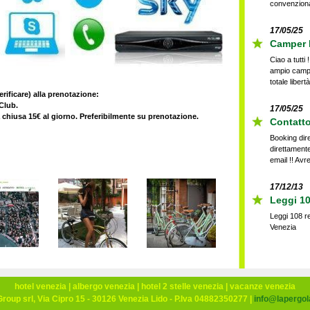
convenzionat
17/05/25
Camper P
Ciao a tutti
ampio campe
totale libertà
 alla prenotazione:
 Club.
17/05/25
 chiusa 15€ al giorno. Preferibilmente su prenotazione.
Contatto
Booking dire
direttamen
email !! Avre
17/12/13
Leggi 10
Leggi 108 re
Venezia
27/07/26
Lettini 
hotel venezia
|
albergo venezia
|
hotel 2 stelle venezia
|
vacanze venezia
Prenotando 
roup srl, Via Cipro 15 - 30126 Venezia Lido - P.Iva 04882350277 |
info@lapergola
lettini (no 