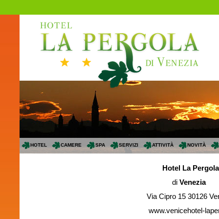
HOTEL
CAMERE
SPA
SERVIZI
ATTIVITÀ
NOVITÀ
Hotel La Pergola
di
Venezia
Via Cipro 15 30126 Venezia
www.venicehotel-lapergol