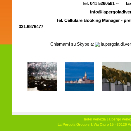
Tel.
041 5260581
--
fa
info@lapergoladiven
Tel. Cellulare Booking Manager -
pre
331.6876477
Chiamami su Skype a
:
la.pergola.di.ve
hotel venezia
|
albergo vene
La Pergola Group srl, Via Cipro 15 - 30126 V