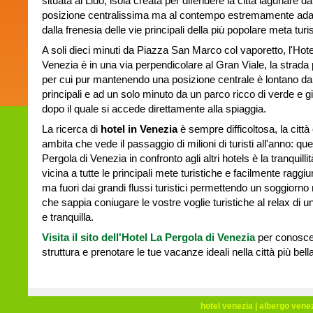
situata al Lido, isola creata per difendere la città lagunare d
posizione centralissima ma al contempo estremamente adatta
dalla frenesia delle vie principali della più popolare meta tur
A soli dieci minuti da Piazza San Marco col vaporetto, l'Hote
Venezia è in una via perpendicolare al Gran Viale, la strada p
per cui pur mantenendo una posizione centrale è lontano dal
principali e ad un solo minuto da un parco ricco di verde e g
dopo il quale si accede direttamente alla spiaggia.
La ricerca di
hotel in Venezia
è sempre difficoltosa, la città
ambita che vede il passaggio di milioni di turisti all'anno: que
Pergola di Venezia in confronto agli altri hotels è la tranquill
vicina a tutte le principali mete turistiche e facilmente raggiu
ma fuori dai grandi flussi turistici permettendo un soggiorno 
che sappia coniugare le vostre voglie turistiche al relax di u
e tranquilla.
Visita il sito dell'Hotel La Pergola di Venezia
per conoscer
struttura e prenotare le tue vacanze ideali nella città più bel
hotel venezia
|
albergo vene